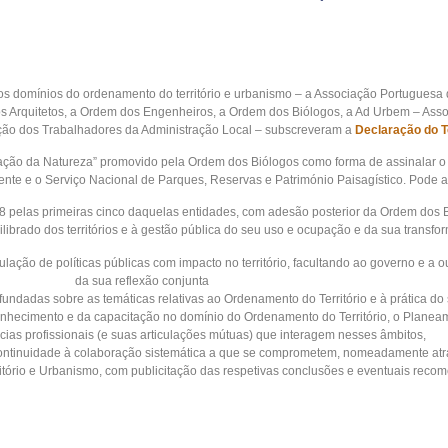
os domínios do ordenamento do território e urbanismo – a Associação Portuguesa 
s Arquitetos, a Ordem dos Engenheiros, a Ordem dos Biólogos, a Ad Urbem – Asso
ção dos Trabalhadores da Administração Local – subscreveram a
Declaração do Te
ação da Natureza” promovido pela Ordem dos Biólogos como forma de assinalar o
iente e o Serviço Nacional de Parques, Reservas e Património Paisagístico. Pode a
8 pelas primeiras cinco daquelas entidades, com adesão posterior da Ordem dos Bi
ibrado dos territórios e à gestão pública do seu uso e ocupação e da sua transfo
ulação de políticas públicas com impacto no território, facultando ao governo e a 
da sua reflexão conjunta
fundadas sobre as temáticas relativas ao Ordenamento do Território e à prática d
conhecimento e da capacitação no domínio do Ordenamento do Território, o Planeam
cias profissionais (e suas articulações mútuas) que interagem nesses âmbitos,
r continuidade à colaboração sistemática a que se comprometem, nomeadamente at
tório e Urbanismo, com publicitação das respetivas conclusões e eventuais reco