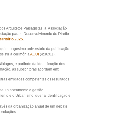
dos Arquitetos Paisagistas, a Associação
ciação para o Desenvolvimento do Direito
rritório 2025
.
 quinquagésimo aniversário da publicação
ssistir à cerimónia
AQUI
(4:36:01).
ólogos, e partindo da identificação dos
rmação, as subscritoras acordam em:
outras entidades competentes os resultados
o seu planeamento e gestão,
ento e o Urbanismo, quer à identificação e
ravés da organização anual de um debate
mendações.