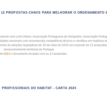
M 12 PROPOSTAS-CHAVE PARA MELHORAR O ORDENAMENTO 
onjunto com a Ad Urbem, Associação Portuguesa de Geógrafos, Associação Portu
idades nacionais com reconhecida competência técnica e científica em matérias de
correm às eleições legislativas de 18 de maio de 2025 um conjunto de 12 propostas
desenvolvimento territorial de Portugal.
lte
AQUI
o documento enviado com as 12 propostas.
 PROFISSIONAIS DO HABITAT - CARTA 2024