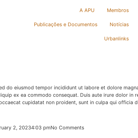
A APU
Membros
Publicações e Documentos
Notícias
Urbanlinks
 sed do eiusmod tempor incididunt ut labore et dolore magn
aliquip ex ea commodo consequat. Duis aute irure dolor in re
 occaecat cupidatat non proident, sunt in culpa qui officia d
ruary 2, 2023
4:03 pm
No Comments