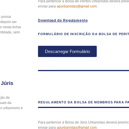
Para pertencer à Bolsa de Peritos Urbanistas deverá preen
enviar para
apurbanistas@gmail.com
.
e possa
Download do Regulamento
 depois ser
ão nesta bolsa
entidade, sem
FORMULÁRIO DE INSCRIÇÃO DA BOLSA DE PERI
Descarregar Formulário
 Júris
ação de
REGULAMENTO DA BOLSA DE MEMBROS PARA PA
tuais da
do urbanismo e
Para pertencer à Bolsa de Júris Urbanistas deverá preench
enviar para
apurbanistas@gmail.com
.