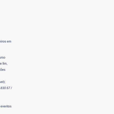
eiros em
urso
e fim,
ções
el);
830 67 /
e eventos