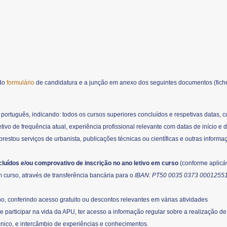
 do
formulário
de candidatura e a junção em anexo dos seguintes documentos (fich
 português, indicando: todos os cursos superiores concluídos e respetivas datas, c
tivo de frequência atual, experiência profissional relevante com datas de início e d
stou serviços de urbanista, publicações técnicas ou científicas e outras informa
luídos e/ou comprovativo de inscrição no ano letivo em curso
(conforme aplicáv
 curso, através de transferência bancária para o
IBAN: PT50 0035 0373 00012551
no, conferindo acesso gratuito ou descontos relevantes em várias atividades
e participar na vida da APU, ter acesso a informação regular sobre a realização d
cnico, e intercâmbio de experiências e conhecimentos.