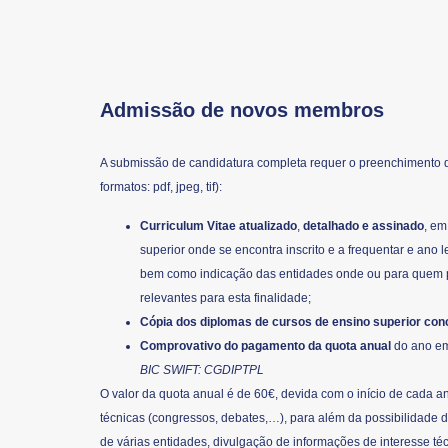
Admissão de novos membros
A submissão de candidatura completa requer o preenchimento
formatos: pdf, jpeg, tif):
Curriculum Vitae atualizado
,
detalhado e assinado
, em
superior onde se encontra inscrito e a frequentar e ano le
bem como indicação das entidades onde ou para quem pre
relevantes para esta finalidade;
Cópia dos diplomas de cursos de ensino superior conc
Comprovativo do pagamento da quota anual
do ano em
BIC SWIFT: CGDIPTPL
O valor da quota anual é de 60€, devida com o início de cada a
técnicas (congressos, debates,…), para além da possibilidade d
de várias entidades, divulgação de informações de interesse té