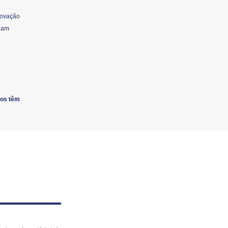
rovação
ejam
ros têm