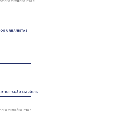
cher o formulário infra e
TOS URBANISTAS
RTICIPAÇÃO EM JÚRIS
er o formulário infra e