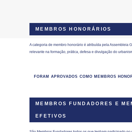
MEMBROS HONORÁRIOS
A categoria de membro honorário é atribuída pela Assembleia Ge
relevante na formação, prática, defesa e divulgação do urbanis
FORAM APROVADOS COMO MEMBROS HONORÁ
MEMBROS FUNDADORES E M
EFETIVOS
São Membros Fundadores todos os que tenham participado no p