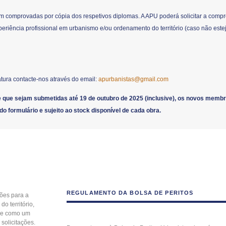
 comprovadas por cópia dos respetivos diplomas. A APU poderá solicitar a comp
iência profissional em urbanismo e/ou ordenamento do território (caso não est
tura contacte-nos através do email:
apurbanistas@gmail.com
que sejam submetidas até 19 de outubro de 2025 (inclusive), os novos memb
 do formulário e sujeito ao stock disponível de cada obra.
REGULAMENTO DA BOLSA DE PERITOS
ções para a
o território,
-se como um
 solicitações.