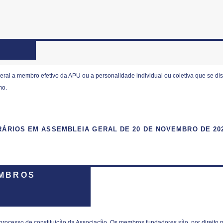
ral a membro efetivo da APU ou a personalidade individual ou coletiva que se dis
mo.
RIOS EM ASSEMBLEIA GERAL DE 20 DE NOVEMBRO DE 202
EMBROS
rocesso de constituição da Associação.
Os membros fundadores são, por direito p